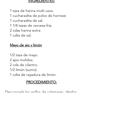
INGREDIENTES:
1 taza de harina multi usos.
1 cucharadita de polvo de hornear.
1 cucharadita de sal.
1 1/4 tazas de cerveza fría.
2 cdas harina extra
1 cdta de sal.
Mayo de ajo y limón
1/2 taza de mayo.
2 ajos molidos.
2 cda de cilantro.
1/2 limón (sumo).
1 cdta de rayadura de limón.
PROCEDIMIENTO:
Descongela los anillos de calamares; déjalos
escurridos. En un envase, mezcla harina, sal
y polvo de hornear; mezcla la cerveza de tu
elección procura que esté fría. Prepara
sartén con aceite caliente, sumerge los