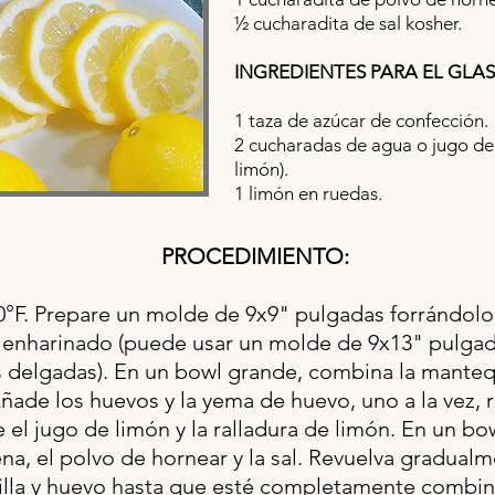
½ cucharadita de sal kosher.
INGREDIENTES PARA EL GLA
1 taza de azúcar de confección.
2 cucharadas de agua o jugo de 
limón).
1 limón en ruedas.
PROCEDIMIENTO:
50°F. Prepare un molde de 9x9" pulgadas forrándol
 enharinado (puede usar un molde de 9x13" pulgad
 delgadas). En un bowl grande, combina la mantequi
ñade los huevos y la yema de huevo, uno a la vez,
 el jugo de limón y la ralladura de limón. En un b
ena, el polvo de hornear y la sal. Revuelva gradual
illa y huevo hasta que esté completamente combin