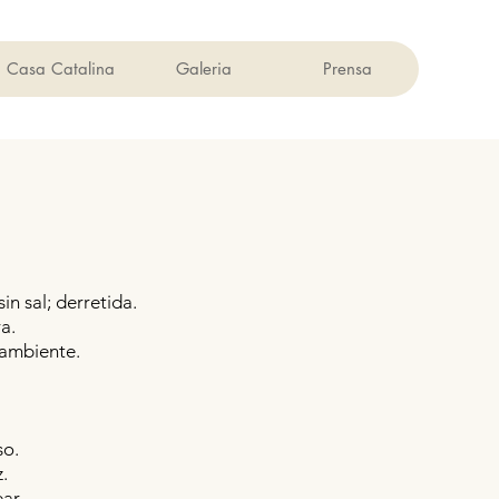
Casa Catalina
Galeria
Prensa
in sal; derretida.
a.
 ambiente.
so.
z.
ar.