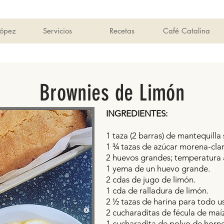
López
Servicios
Recetas
Café Catalina
Brownies de Limón
INGREDIENTES:
1 taza (2 barras) de mantequilla s
1 ¾ tazas de azúcar morena-clar
2 huevos grandes; temperatura
1 yema de un huevo grande.
2 cdas de jugo de limón.
1 cda de ralladura de limón.
2 ½ tazas de harina para todo u
2 cucharaditas de fécula de maí
1 cucharadita de polvo de horne